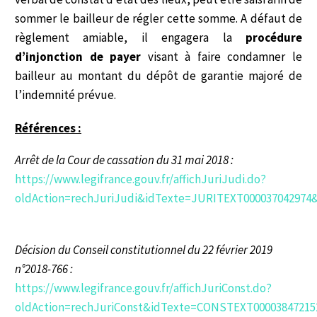
sommer le bailleur de régler cette somme. A défaut de
règlement amiable, il engagera la
procédure
d’injonction de payer
visant à faire condamner le
bailleur au montant du dépôt de garantie majoré de
l’indemnité prévue.
Références :
Arrêt de la Cour de cassation du 31 mai 2018 :
https://www.legifrance.gouv.fr/affichJuriJudi.do?
oldAction=rechJuriJudi&idTexte=JURITEXT000037042974&
Décision du Conseil constitutionnel du 22 février 2019
n°2018-766 :
https://www.legifrance.gouv.fr/affichJuriConst.do?
oldAction=rechJuriConst&idTexte=CONSTEXT00003847215