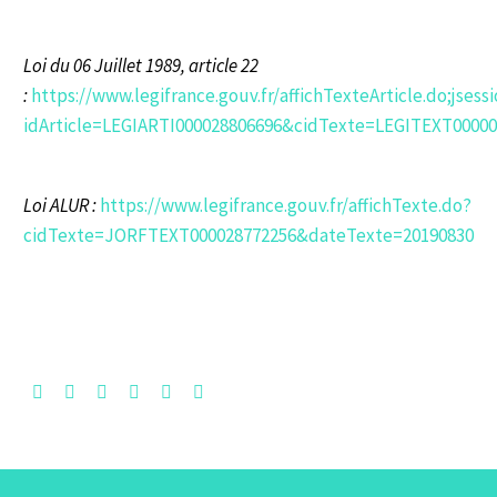
Loi du 06 Juillet 1989, article 22
:
https://www.legifrance.gouv.fr/affichTexteArticle.do;js
idArticle=LEGIARTI000028806696&cidTexte=LEGITEXT0000
Loi ALUR :
https://www.legifrance.gouv.fr/affichTexte.do?
cidTexte=JORFTEXT000028772256&dateTexte=20190830