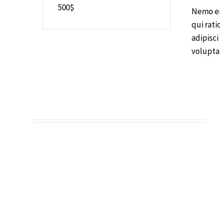
500$
Nemo en
qui rat
adipisc
volupta