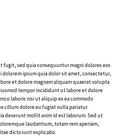
t fugit, sed quia consequuntur magni dolores eos
i dolorem ipsum quia dolor sit amet, consectetur,
labore et dolore magnam aliquam quaerat volupta
 eiusmod tempor incididunt ut labore et dolore
mco laboris nisi ut aliquip ex ea commodo
e cillum dolore eu fugiat nulla pariatur.
cia deserunt mollit anim id est laborum. Sed ut
m doloremque laudantium, totam rem aperiam,
itae dicta sunt explicabo.