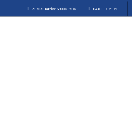
21 rue Barrier 69006 LYON
04 81 13 29 35
APP DE