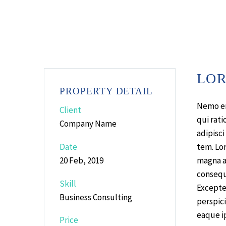
LOR
PROPERTY DETAIL
Nemo en
Client
qui rat
Company Name
adipisc
tem. Lo
Date
magna a
20 Feb, 2019
consequa
Skill
Excepteu
Business Consulting
perspic
eaque ip
Price