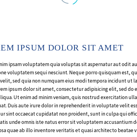
EM IPSUM DOLOR SIT AMET
im ipsam voluptatem quia voluptas sit aspernatur aut odit au
ione voluptatem sequi nesciunt. Neque porro quisquam est, qu
i velit, sed quia non numquam eius modi tempora incidunt ut 
rem ipsum dolor sit amet, consectetur adipisicing elit, sed do
liqua. Ut enim ad minim veniam, quis nostrud exercitation ulla
t. Duis aute irure dolor in reprehenderit in voluptate velit ess
r sint occaecat cupidatat non proident, sunt in culpa qui offi
iatis unde omnis iste natus error sit voluptatem accusantiu
sa quae ab illo inventore veritatis et quasi architecto beatae v