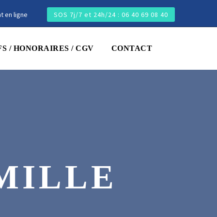
t en ligne
SOS 7j/7 et 24h/24 : 06 40 69 08 40
FS / HONORAIRES / CGV
CONTACT
MILLE